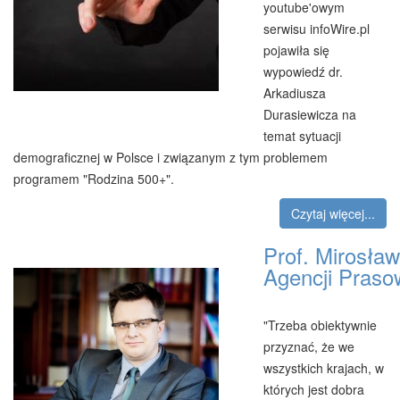
youtube'owym
serwisu infoWire.pl
pojawiła się
wypowiedź dr.
Arkadiusza
Durasiewicza na
temat sytuacji
demograficznej w Polsce i związanym z tym problemem
programem "Rodzina 500+".
Czytaj więcej...
Prof. Mirosław
Agencji Praso
"Trzeba obiektywnie
przyznać, że we
wszystkich krajach, w
których jest dobra