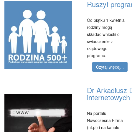
Ruszył progra
Od piątku 1 kwietnia
rodziny mogą
składać wnioski o
świadczenie z
rządowego
programu.
Czytaj więcej...
Dr Arkadiusz 
internetowych
Na portalu
Nowoczesna Firma
(nf.pl) i na kanale